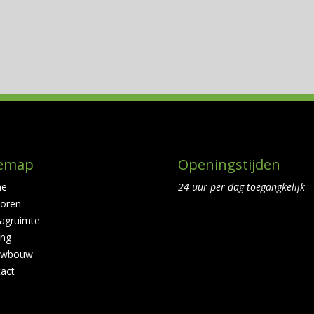
temap
Openingstijden
e
24 uur per dag toegangkelijk
oren
agruimte
ing
uwbouw
act