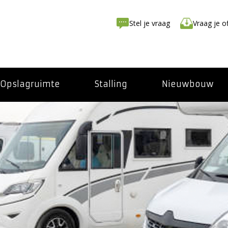
Stel je vraag
Vraag je o
Opslagruimte
Stalling
Nieuwbouw